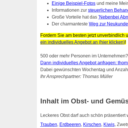
Einige Beispiel-Fotos
und meine Mei
Informationen zur
steuerlichen Behan
Große Vorteile hat das
'Nebenbei Abn
Der charmanteste
Weg zur Neukunde
Fordern Sie am besten jetzt unverbindlich u
ein individuelles Angebot an (hier klicken)
!
500 oder mehr Personen im Unternehmen?
Dann individuelles Angebot anfragen: thomas.
Dabei gewünschten Wochentag und Anzahl 
Ihr Ansprechpartner: Thomas Müller
Inhalt im Obst- und Gemüs
Leckeres Obst darf auch schön präsentiert
Trauben
,
Erdbeeren
,
Kirschen
,
Kiwis
, Zwe