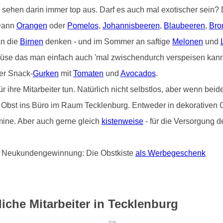
) sehen darin immer top aus. Darf es auch mal exotischer sein
 Dann
Orangen
oder
Pomelos
,
Johannisbeeren
,
Blaubeeren
,
Bro
an die
Birnen
denken - und im Sommer an saftige
Melonen
und
üse das man einfach auch 'mal zwischendurch verspeisen kann 
er Snack-
Gurken
mit
Tomaten
und
Avocados
.
hre Mitarbeiter tun. Natürlich nicht selbstlos, aber wenn beide
on Obst ins Büro im Raum Tecklenburg. Entweder in dekorativen O
ine. Aber auch gerne gleich
kistenweise
- für die Versorgung d
und Neukundengewinnung: Die Obstkiste
als Werbegeschenk
iche Mitarbeiter in Tecklenburg