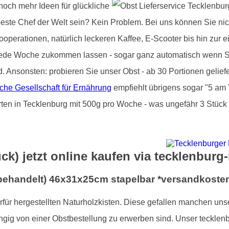
 noch mehr Ideen für glückliche
beste Chef der Welt sein? Kein Problem. Bei uns können Sie nic
operationen, natürlich leckeren Kaffee, E-Scooter bis hin zur e
jede Woche zukommen lassen - sogar ganz automatisch wenn Si
d. Ansonsten: probieren Sie unser Obst - ab 30 Portionen gelie
che Gesellschaft für Ernährung
empfiehlt übrigens sogar "5 am 
rten in Tecklenburg mit 500g pro Woche - was ungefähr 3 Stück 
ck) jetzt online kaufen via tecklenburg
nbehandelt) 46x31x25cm stapelbar *versandkosten
ierfür hergestellten Naturholzkisten. Diese gefallen manchen un
gig von einer Obstbestellung zu erwerben sind. Unser tecklenb