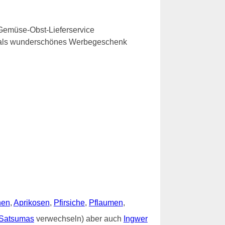
Gemüse-Obst-Lieferservice
e als wunderschönes Werbegeschenk
nen
,
Aprikosen
,
Pfirsiche
,
Pflaumen
,
Satsumas
verwechseln) aber auch
Ingwer