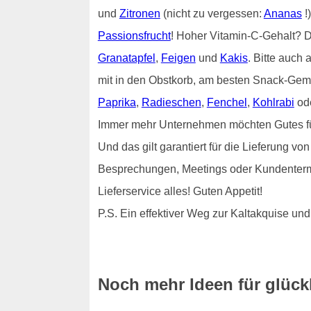
und
Zitronen
(nicht zu vergessen:
Ananas
!
Passionsfrucht
! Hoher Vitamin-C-Gehalt?
Granatapfel
,
Feigen
und
Kakis
. Bitte auch 
mit in den Obstkorb, am besten Snack-Gem
Paprika
,
Radieschen
,
Fenchel
,
Kohlrabi
od
Immer mehr Unternehmen möchten Gutes für i
Und das gilt garantiert für die Lieferung v
Besprechungen, Meetings oder Kundenterm
Lieferservice alles! Guten Appetit!
P.S. Ein effektiver Weg zur Kaltakquise 
Noch mehr Ideen für glückl