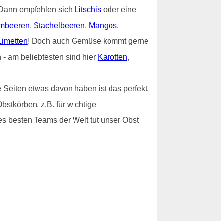
? Dann empfehlen sich
Litschis
oder eine
mbeeren
,
Stachelbeeren
,
Mangos
,
Limetten
! Doch auch Gemüse kommt gerne
- am beliebtesten sind hier
Karotten
,
 Seiten etwas davon haben ist das perfekt.
bstkörben, z.B. für wichtige
es besten Teams der Welt tut unser Obst