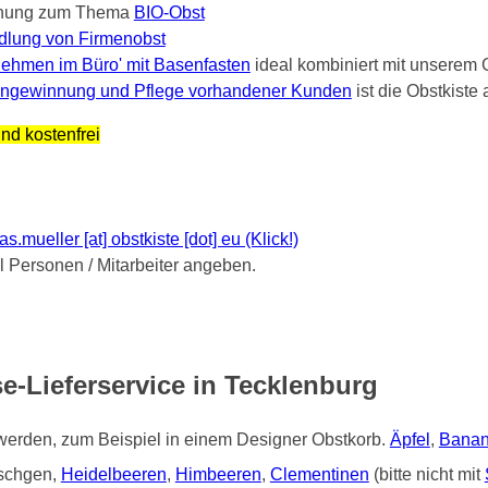
nung zum Thema
BIO-Obst
dlung von Firmenobst
ehmen im Büro' mit Basenfasten
ideal kombiniert mit unserem 
ngewinnung und Pflege vorhandener Kunden
ist die Obstkist
nd kostenfrei
mueller [at] obstkiste [dot] eu (Klick!)
Personen / Mitarbeiter angeben.
e-Lieferservice in Tecklenburg
 werden, zum Beispiel in einem Designer Obstkorb.
Äpfel
,
Bana
tschgen,
Heidelbeeren
,
Himbeeren
,
Clementinen
(bitte nicht mit